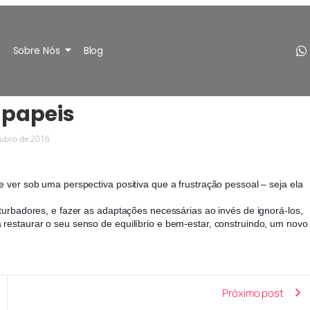
Sobre Nós
Blog
 papeis
tubro de 2016
 ver sob uma perspectiva positiva que a frustração pessoal – seja ela
turbadores, e fazer as adaptações necessárias ao invés de ignorá-los,
restaurar o seu senso de equilíbrio e bem-estar, constru
indo, um novo
Próximo post