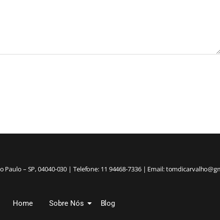
ão Paulo – SP, 04040-030 | Telefone: 11 94468-7336 | Email: tomdicarvalho@g
Home
Sobre Nós
Blog