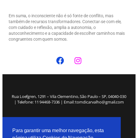
Em suma, o inconsciente não é só fonte de conflito, mas
também de recursos transformadores. Conectar‑se com ele,
com cuidado e reflexão, amplia a autonomia, o
autoconhecimento e a capacidade de escolher caminhos mais
congruentes com quem somos.
Rua Loefgren, 1291 – Vila Clementino, São Paulo – SP, 04040-030
| Telefone: 11 94468-7336 | Email: tomdicarvalho@gmail.com
Política de Privacidade
Para garantir uma melhor navegação, esta
página utiliza Cookies de Navegação