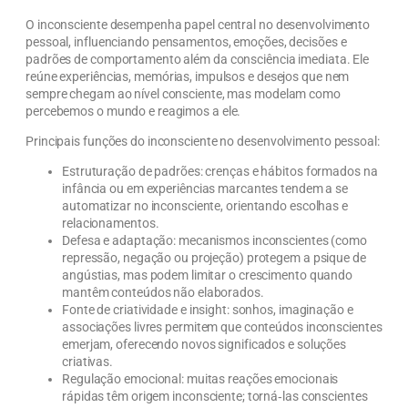
O inconsciente desempenha papel central no desenvolvimento
pessoal, influenciando pensamentos, emoções, decisões e
padrões de comportamento além da consciência imediata. Ele
reúne experiências, memórias, impulsos e desejos que nem
sempre chegam ao nível consciente, mas modelam como
percebemos o mundo e reagimos a ele.
Principais funções do inconsciente no desenvolvimento pessoal:
Estruturação de padrões: crenças e hábitos formados na
infância ou em experiências marcantes tendem a se
automatizar no inconsciente, orientando escolhas e
relacionamentos.
Defesa e adaptação: mecanismos inconscientes (como
repressão, negação ou projeção) protegem a psique de
angústias, mas podem limitar o crescimento quando
mantêm conteúdos não elaborados.
Fonte de criatividade e insight: sonhos, imaginação e
associações livres permitem que conteúdos inconscientes
emerjam, oferecendo novos significados e soluções
criativas.
Regulação emocional: muitas reações emocionais
rápidas têm origem inconsciente; torná‑las conscientes