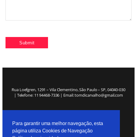
Rua Loefgren, 1291 – Vila Clementino, São Paulo – SP, 04040-030
| Telefone: 11 94468-7336 | Email: tomdicarvalho@gmail.com
Política de Privacidade
Para garantir uma melhor navegação, esta
página utiliza Cookies de Navegação